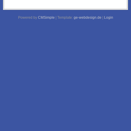
Powered by
CMSimple
| Template:
ge-webdesign.de
|
Login